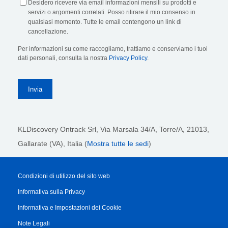
Desidero ricevere via email informazioni mensili su prodotti e
servizi o argomenti correlati. Posso ritirare il mio consenso in
qualsiasi momento. Tutte le email contengono un link di
cancellazione.
Per informazioni su come raccogliamo, trattiamo e conserviamo i tuoi
dati personali, consulta la nostra
Privacy Policy
.
KLDiscovery Ontrack Srl,
Via Marsala 34/A, Torre/A, 21013,
Gallarate (VA), Italia (
Mostra tutte le sedi
)
Condizioni di utilizzo del sito web
Informativa sulla Privacy
Informativa e Impostazioni dei Cookie
Note Legali