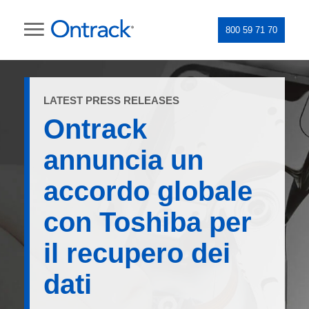
800 59 71 70
LATEST PRESS RELEASES
Ontrack
annuncia un
accordo globale
con Toshiba per
il recupero dei
dati