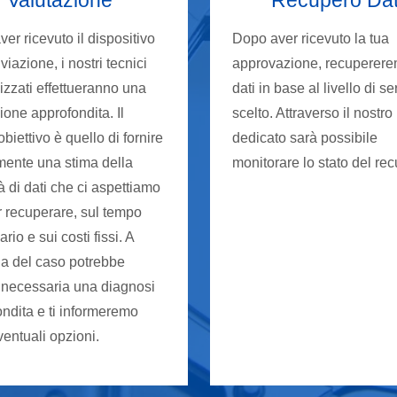
er ricevuto il dispositivo
Dopo aver ricevuto la tua
iviazione, i nostri tecnici
approvazione, recuperere
izzati effettueranno una
dati in base al livello di se
ione approfondita. Il
scelto. Attraverso il nostro
obiettivo è quello di fornire
dedicato sarà possibile
mente una stima della
monitorare lo stato del re
à di dati che ci aspettiamo
r recuperare, sul tempo
rio e sui costi fissi. A
a del caso potrebbe
 necessaria una diagnosi
ndita e ti informeremo
ventuali opzioni.