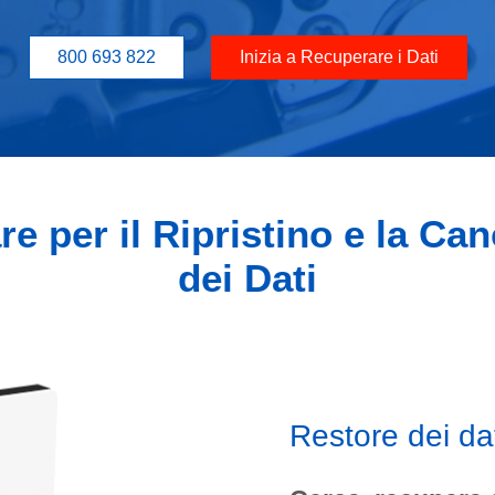
800 693 822
Inizia a Recuperare i Dati
e per il Ripristino e la Ca
dei Dati
Restore dei da