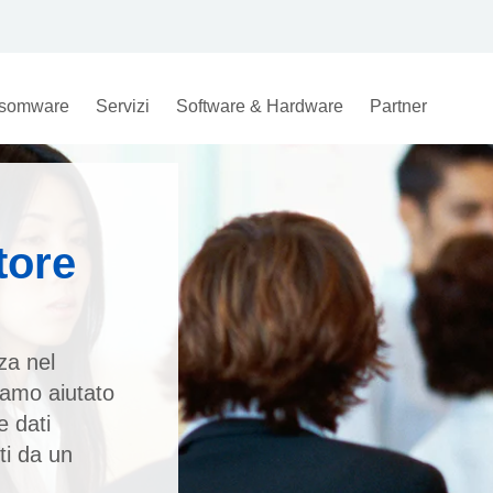
somware
Servizi
Software & Hardware
Partner
tore
za nel
iamo aiutato
e dati
iti da un