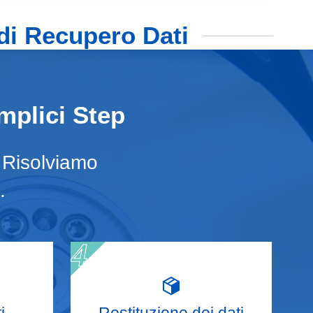
 di Recupero Dati
mplici Step
. Risolviamo
.
i
Restituzione dei dati