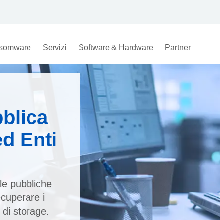
somware
Servizi
Software & Hardware
Partner
blica
d Enti
le pubbliche
ecuperare i
o di storage.