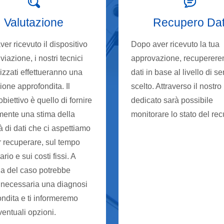
Valutazione
Recupero Dat
er ricevuto il dispositivo
Dopo aver ricevuto la tua
iviazione, i nostri tecnici
approvazione, recuperere
izzati effettueranno una
dati in base al livello di se
ione approfondita. Il
scelto. Attraverso il nostro
obiettivo è quello di fornire
dedicato sarà possibile
mente una stima della
monitorare lo stato del re
à di dati che ci aspettiamo
r recuperare, sul tempo
rio e sui costi fissi. A
a del caso potrebbe
 necessaria una diagnosi
ndita e ti informeremo
ventuali opzioni.