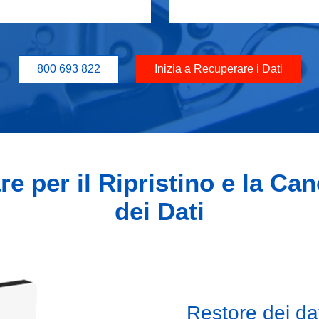
800 693 822
Inizia a Recuperare i Dati
e per il Ripristino e la Ca
dei Dati
Restore dei da