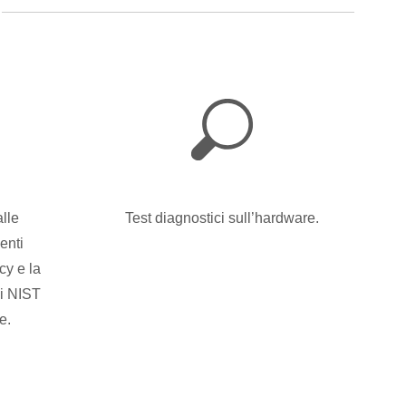
Test diagnostici sull’hardware.
lle
enti
cy e la
si NIST
e.