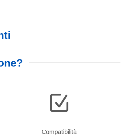
nti
ione?
Compatibilità