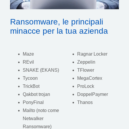
Ransomware, le principali
minacce per la tua azienda
Maze
Ragnar Locker
REvil
Zeppelin
SNAKE (EKANS)
TFlower
Tycoon
MegaCortex
TrickBot
ProLock
Qakbot trojan
DoppelPaymer
PonyFinal
Thanos
Mailto (noto come
Netwalker
Ransomware)