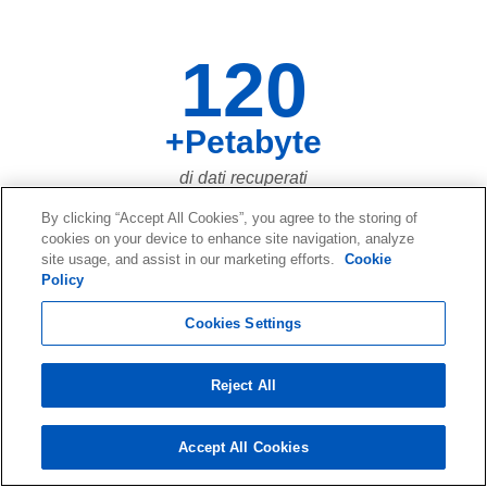
120
+Petabyte
di dati recuperati
By clicking “Accept All Cookies”, you agree to the storing of
cookies on your device to enhance site navigation, analyze
site usage, and assist in our marketing efforts.
Cookie
73,661,023,683
Policy
di file dati recuperati negli ultimi
Cookies Settings
vent'anni... e ogni giorno sono sempre
di più!
Reject All
Accept All Cookies