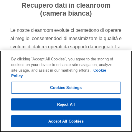
Recupero dati in cleanroom
(camera bianca)
Le nostre cleanroom evolute ci permettono di operare
al meglio, consentendoci di massimizzare la qualità e
i volumi di dati recuperati da supporti danneggiati. La
camera bianca consente l’apertura degli hard disk o
By clicking “Accept All Cookies”, you agree to the storing of
altri media danneggiati in sicurezza, senza rischiare
cookies on your device to enhance site navigation, analyze
site usage, and assist in our marketing efforts.
Cookie
una ulteriore perdita di dati dovuta a contaminazioni
Policy
da agenti esterni.
Cookies Settings
Reject All
Quando
Accept All Cookies
l'Esperienza Fa