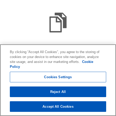
Recupero dati in camera bianca
By clicking “Accept All Cookies”, you agree to the storing of
cookies on your device to enhance site navigation, analyze
Quando l’hardware non funziona
site usage, and assist in our marketing efforts.
Cookie
correttamente oppure il RAID è guasto,
Policy
l’intervento di recupero dati richiede
Cookies Settings
necessariamente di essere svolto presso la
nostra camera bianca professionale. Un
Reject All
ambiente sicuro e dotato di tutti i tool
necessari, all’interno del quale intervenire sui
Accept All Cookies
dischi del RAID.