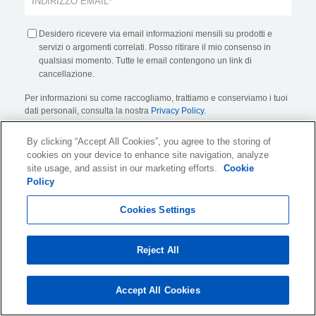
Desidero ricevere via email informazioni mensili su prodotti e
servizi o argomenti correlati. Posso ritirare il mio consenso in
qualsiasi momento. Tutte le email contengono un link di
cancellazione.
Per informazioni su come raccogliamo, trattiamo e conserviamo i tuoi
dati personali, consulta la nostra
Privacy Policy
.
By clicking “Accept All Cookies”, you agree to the storing of
cookies on your device to enhance site navigation, analyze
site usage, and assist in our marketing efforts.
Cookie
Policy
KLDiscovery Ontrack Srl,
Via Marsala 34/A, Torre/A, 21013,
Cookies Settings
Gallarate (VA), Italia (
Mostra tutte le sedi
)
Reject All
Condizioni di utilizzo del sito web
Accept All Cookies
Informativa sulla Privacy