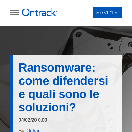
800 59 71 70
Ransomware:
come difendersi
e quali sono le
soluzioni?
04/02/20 0.00
By:
Ontrack