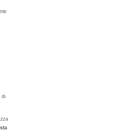
ente
 di
izza
ista