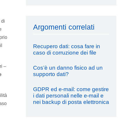
 di
Argomenti correlati
e
prio
il
Recupero dati: cosa fare in
caso di corruzione dei file
ri –
Cos’è un danno fisico ad un
supporto dati?
e
GDPR ed e-mail: come gestire
i dati personali nelle e-mail e
lità
nei backup di posta elettronica
caso