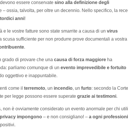
ili devono essere conservate
sino alla definizione degli
 – ossia, talvolta, per oltre un decennio. Nello specifico, la rec
tordici anni
!
tà e le vostre fatture sono state smarrite a causa di un
virus
na scusa sufficiente per non produrre prove documentali a vostra
ontribuente
.
in grado di provare che una
causa di forza maggiore
ha
zienda: parliamo comunque di un
evento imprevedibile e fortuito
do oggettivo e inappuntabile.
enti come il
terremoto
, un
incendio
, un
furto
: secondo la Corte
viste per legge possono essere superate
grazie ai testimoni
.
us, non è ovviamente considerato un evento anormale per chi util
 privacy
impongono
– e non consigliano! –
a ogni profession
positivi.