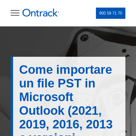
800 59 71 70
Come importare
un file PST in
Microsoft
Outlook (2021,
2019, 2016, 2013