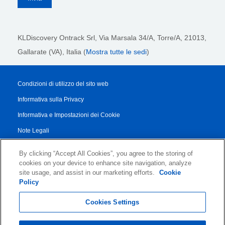
KLDiscovery Ontrack Srl,
Via Marsala 34/A, Torre/A, 21013,
Gallarate (VA), Italia (
Mostra tutte le sedi
)
Condizioni di utilizzo del sito web
Informativa sulla Privacy
Informativa e Impostazioni dei Cookie
Note Legali
Transparency Report
By clicking “Accept All Cookies”, you agree to the storing of
Termini di Servizio
cookies on your device to enhance site navigation, analyze
site usage, and assist in our marketing efforts.
Cookie
Accordo di Collaborazione con i Partner
Policy
© 2026 KLDiscovery Ontrack - All Rights Reserved.
Cookies Settings