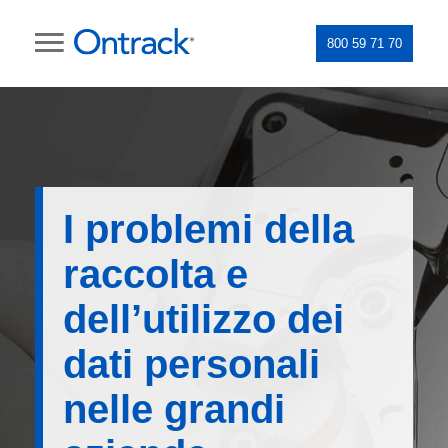
800 59 71 70
I problemi della
raccolta e
dell’utilizzo dei
dati personali
nelle grandi