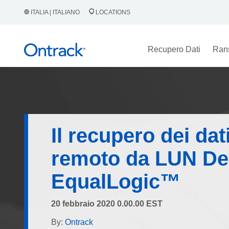
ITALIA | ITALIANO
LOCATIONS
Recupero Dati
Ran
Il recupero dei dat
remoto da LUN De
EqualLogic™
20 febbraio 2020 0.00.00 EST
By:
Ontrack