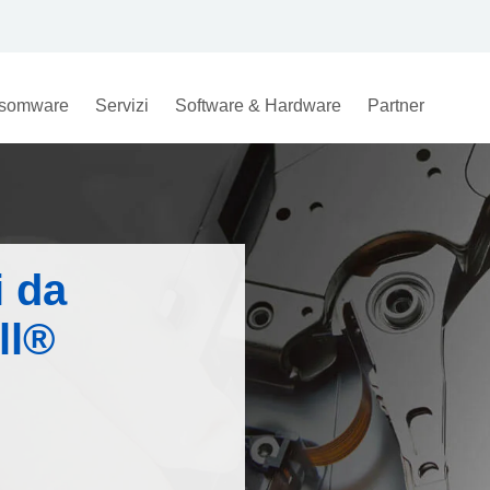
somware
Servizi
Software & Hardware
Partner
i da
ll®