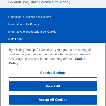
Gallarate (VA), Italia (
Mostra tutte le sedi
)
Condizioni di utilizzo del sito web
Informativa sulla Privacy
Informativa e Impostazioni dei Cookie
Note Legali
Transparency Report
By clicking “Accept All Cookies”, you agree to the storing of
Termini di Servizio
cookies on your device to enhance site navigation, analyze
site usage, and assist in our marketing efforts.
Cookie
Accordo di Collaborazione con i Partner
Policy
© 2026 KLDiscovery Ontrack - All Rights Reserved.
Cookies Settings
Reject All
Accept All Cookies