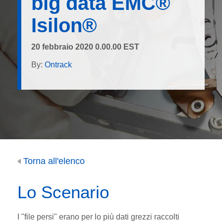
big data EMC®
Isilon®
20 febbraio 2020 0.00.00 EST
By:
Ontrack
Torna all'elenco
Lo Scenario
I "file persi" erano per lo più dati grezzi raccolti