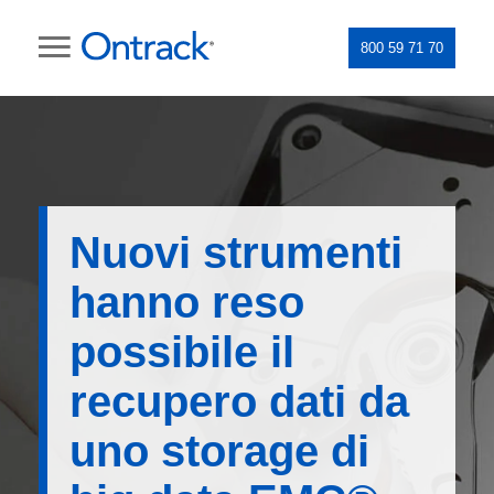
800 59 71 70
Nuovi strumenti
hanno reso
possibile il
recupero dati da
uno storage di