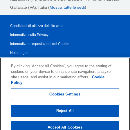
Gallarate (VA), Italia (
Mostra tutte le sedi
)
Condizioni di utilizzo del sito web
Informativa sulla Privacy
Informativa e Impostazioni dei Cookie
Note Legali
Transparency Report
By clicking “Accept All Cookies”, you agree to the storing of
Termini di Servizio
cookies on your device to enhance site navigation, analyze
site usage, and assist in our marketing efforts.
Cookie
Accordo di Collaborazione con i Partner
Policy
© 2026 KLDiscovery Ontrack - All Rights Reserved.
Cookies Settings
Reject All
Accept All Cookies