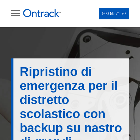
800 59 71 70
Ripristino di
emergenza per il
distretto
scolastico con
backup su nastro