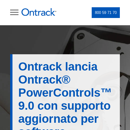
800 59 71 70
Ontrack lancia
Ontrack®
PowerControls™
9.0 con supporto
aggiornato per