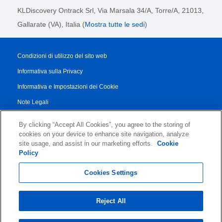
KLDiscovery Ontrack Srl,
Via Marsala 34/A, Torre/A, 21013,
Gallarate (VA), Italia (
Mostra tutte le sedi
)
Condizioni di utilizzo del sito web
Informativa sulla Privacy
Informativa e Impostazioni dei Cookie
Note Legali
Transparency Report
By clicking “Accept All Cookies”, you agree to the storing of
Termini di Servizio
cookies on your device to enhance site navigation, analyze
site usage, and assist in our marketing efforts.
Cookie
Accordo di Collaborazione con i Partner
Policy
© 2026 KLDiscovery Ontrack - All Rights Reserved.
Cookies Settings
Reject All