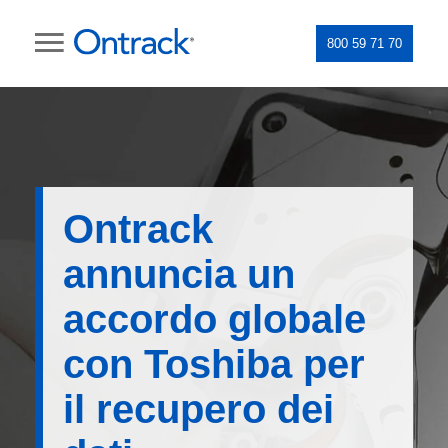
800 59 71 70
Ontrack
annuncia un
accordo globale
con Toshiba per
il recupero dei