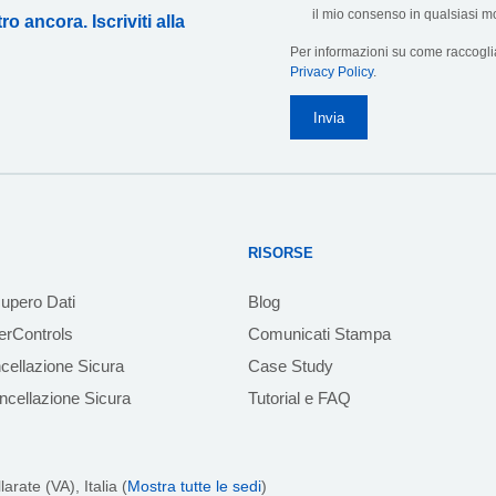
il mio consenso in qualsiasi m
o ancora. Iscriviti alla
Per informazioni su come raccoglia
Privacy Policy
.
RISORSE
upero Dati
Blog
rControls
Comunicati Stampa
cellazione Sicura
Case Study
cellazione Sicura
Tutorial e FAQ
rate (VA), Italia (
Mostra tutte le sedi
)