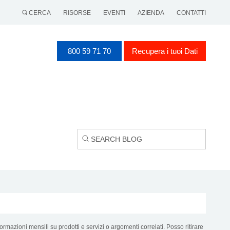
CERCA
RISORSE
EVENTI
AZIENDA
CONTATTI
800 59 71 70
Recupera i tuoi Dati
ormazioni mensili su prodotti e servizi o argomenti correlati. Posso ritirare