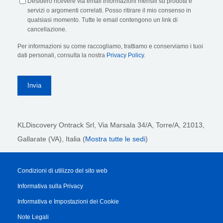
Desidero ricevere via email informazioni mensili su prodotti e
servizi o argomenti correlati. Posso ritirare il mio consenso in
qualsiasi momento. Tutte le email contengono un link di
cancellazione.
Per informazioni su come raccogliamo, trattiamo e conserviamo i tuoi
dati personali, consulta la nostra
Privacy Policy
.
KLDiscovery Ontrack Srl,
Via Marsala 34/A, Torre/A, 21013,
Gallarate (VA), Italia (
Mostra tutte le sedi
)
Condizioni di utilizzo del sito web
Informativa sulla Privacy
Informativa e Impostazioni dei Cookie
Note Legali