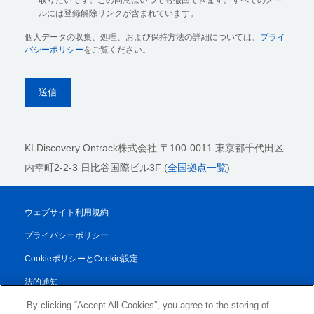
ルには登録解除リンクが含まれています。
個人データの収集、処理、および保持方法の詳細については、
プライ
バシーポリシー
をご覧ください。
KLDiscovery Ontrack株式会社
〒100-0011 東京都千代田区
内幸町2-2-3 日比谷国際ビル3F (
全国拠点一覧
)
ウェブサイト利用規約
プライバシーポリシー
CookieポリシーとCookie設定
法的通知
透明性レポート
By clicking “Accept All Cookies”, you agree to the storing of