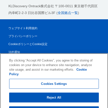
KLDiscovery Ontrack株式会社
〒100-0011 東京都千代田区
内幸町2-2-3 日比谷国際ビル3F (
全国拠点一覧
)
ウェブサイト利用規約
プライバシーポリシー
CookieポリシーとCookie設定
法的通知
透明性レポート
By clicking “Accept All Cookies”, you agree to the storing of
cookies on your device to enhance site navigation, analyze
取引条件
site usage, and assist in our marketing efforts.
Cookie
Policy
© 2026 KLDiscovery Ontrack - All Rights Reserved.
Cookies Settings
Reject All