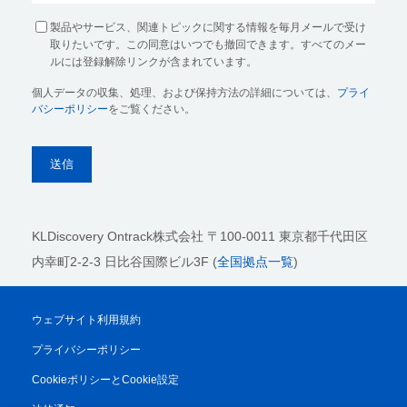
製品やサービス、関連トピックに関する情報を毎月メールで受け
取りたいです。この同意はいつでも撤回できます。すべてのメー
ルには登録解除リンクが含まれています。
個人データの収集、処理、および保持方法の詳細については、
プライ
バシーポリシー
をご覧ください。
KLDiscovery Ontrack株式会社
〒100-0011 東京都千代田区
内幸町2-2-3 日比谷国際ビル3F (
全国拠点一覧
)
ウェブサイト利用規約
プライバシーポリシー
CookieポリシーとCookie設定