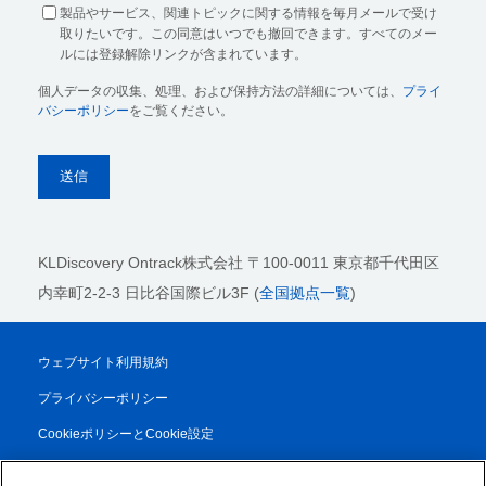
製品やサービス、関連トピックに関する情報を毎月メールで受け
取りたいです。この同意はいつでも撤回できます。すべてのメー
ルには登録解除リンクが含まれています。
個人データの収集、処理、および保持方法の詳細については、
プライ
バシーポリシー
をご覧ください。
KLDiscovery Ontrack株式会社
〒100-0011 東京都千代田区
内幸町2-2-3 日比谷国際ビル3F (
全国拠点一覧
)
ウェブサイト利用規約
プライバシーポリシー
CookieポリシーとCookie設定
法的通知