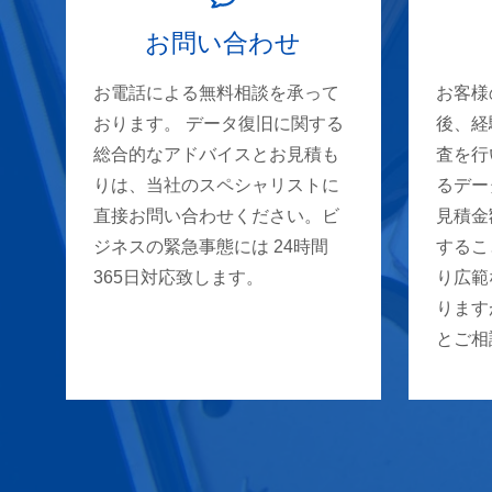
お問い合わせ
お電話による無料相談を承って
お客様
おります。 データ復旧に関する
後、経
総合的なアドバイスとお見積も
査を行
りは、当社のスペシャリストに
るデー
直接お問い合わせください。ビ
見積金
ジネスの緊急事態には 24時間
するこ
365日対応致します。
り広範
ります
とご相