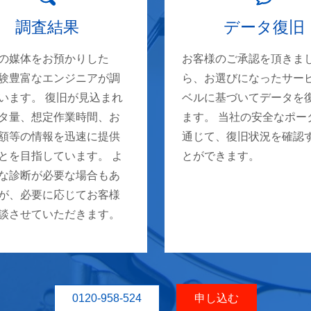
調査結果
データ復旧
の媒体をお預かりした
お客様のご承認を頂きま
験豊富なエンジニアが調
ら、お選びになったサー
います。 復旧が見込まれ
ベルに基づいてデータを
タ量、想定作業時間、お
ます。 当社の安全なポー
額等の情報を迅速に提供
通じて、復旧状況を確認
とを目指しています。 よ
とができます。
な診断が必要な場合もあ
が、必要に応じてお客様
談させていただきます。
0120-958-524
申し込む