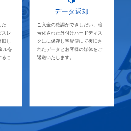
データ返却
した
ご入金の確認ができしだい、暗
ビスレ
号化された外付けハードディス
復旧し
クにに保存し宅配便にて復旧さ
タルを
れたデータとお客様の媒体をご
するこ
返送いたします。