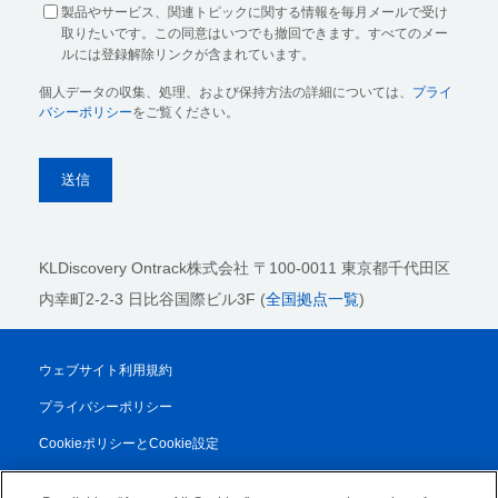
製品やサービス、関連トピックに関する情報を毎月メールで受け
取りたいです。この同意はいつでも撤回できます。すべてのメー
ルには登録解除リンクが含まれています。
個人データの収集、処理、および保持方法の詳細については、
プライ
バシーポリシー
をご覧ください。
KLDiscovery Ontrack株式会社
〒100-0011 東京都千代田区
内幸町2-2-3 日比谷国際ビル3F (
全国拠点一覧
)
ウェブサイト利用規約
プライバシーポリシー
CookieポリシーとCookie設定
法的通知