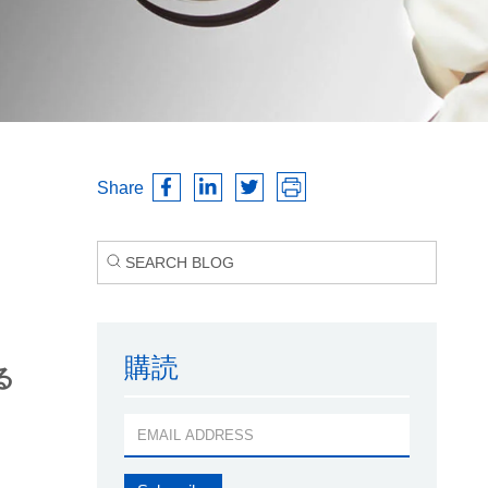
Share
購読
る