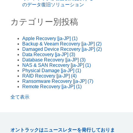
のデータ復旧ソリューション
カテゴリー別投稿
Apple Recovery [ja-JP]
(1)
Backup & Veeam Recovery [ja-JP]
(2)
Damaged Device Recovery [ja-JP]
(2)
Data Recovery [ja-JP]
(3)
Database Recovery [ja-JP]
(3)
NAS & SAN Recovery [ja-JP]
(1)
Physical Damage [ja-JP]
(1)
RAID Recovery [ja-JP]
(4)
Ransomware Recovery [ja-JP]
(7)
Remote Recovery [ja-JP]
(1)
全て表示
オントラックはニュースレターを発行しておりま