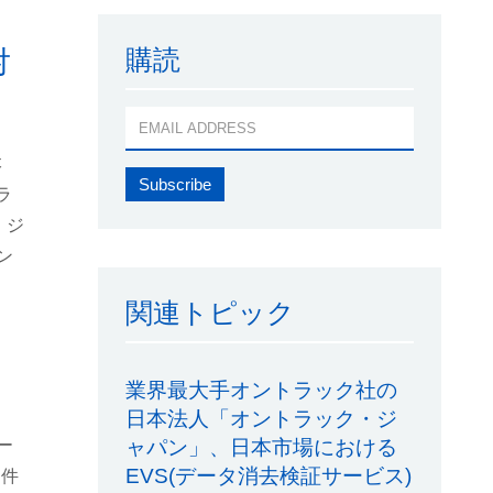
購読
対
本
ラ
・ジ
ン
関連トピック
業界最大手オントラック社の
日本法人「オントラック・ジ
ャパン」、日本市場における
ー
EVS(データ消去検証サービス)
案件