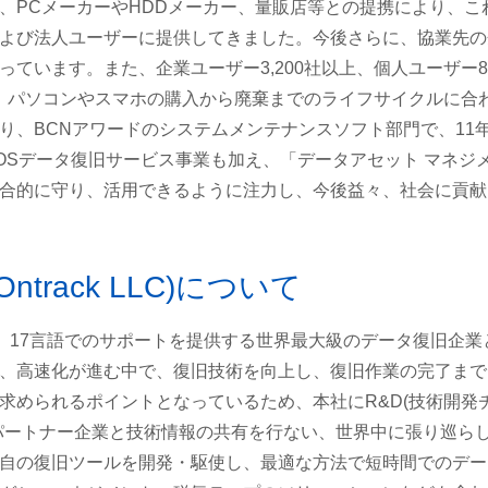
、PCメーカーやHDDメーカー、量販店等との提携により、こ
よび法人ユーザーに提供してきました。今後さらに、協業先の
ています。また、企業ユーザー3,200社以上、個人ユーザー8
や、パソコンやスマホの購入から廃棄までのライフサイクルに合
り、BCNアワードのシステムメンテナンスソフト部門で、11
OSデータ復旧サービス事業も加え、「データアセット マネジ
合的に守り、活用できるように注力し、今後益々、社会に貢献
Ontrack LLC)について
、17言語でのサポートを提供する世界最大級のデータ復旧企業
、高速化が進む中で、復旧技術を向上し、復旧作業の完了まで
求められるポイントとなっているため、本社にR&D(技術開発
パートナー企業と技術情報の共有を行ない、世界中に張り巡ら
自の復旧ツールを開発・駆使し、最適な方法で短時間でのデー