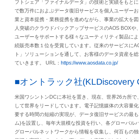
フトシェア「ファイナルデータ」の技術と実績をもとに
で数万件におよぶデータ復旧サービスを個人ユーザーお
業と資本提携・業務提携を進めながら、事業の拡大を図っ
人突破のクラウドバックアップサービスのAOS BOX
ユーザーをサポートする様々なユーティリティ製品によ
続販売本数１位を受賞しています。従来のサービスにA
ト」ソリューションを通して、お客様のデータ資産を総
ていきます。 URL：
https://www.aosdata.co.jp/
■オントラック社(KLDiscovery 
米国ワシントンDCに本社を置き、現在、世界26カ所で
して世界をリードしています。電子記憶媒体の大容量化
要する時間の短縮の実現が、データ復旧サービスの最も
ム)を設置し、毎年大規模な投資を行い、各グローバル
グローバルネットワークから情報を収集し、何百もの独