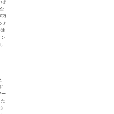
れま
企
0万
わせ
年連
メン
し
と
に
チー
した
タ