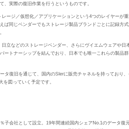
て、実際の復旧作業を行うというものです。
ストレージ／仮想化／アプリケーションという4つのレイヤーが重
えば同じベンダーでもストレージ製品ブランドごとに記録方式
。
、IBM、日立などのストレージベンダー、さらにヴイエムウェアや日
パートナーシップを結んでおり、日本でも唯一これらの製品群
データ復旧を通じて、国内のSIerに販売チャネルを持っており、
拡大を図っていく予定です。
0％子会社として設立。19年間連続国内シェアNo.1のデータ復