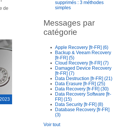
n
supprimés : 3 méthodes
simples
e de
Messages par
catégorie
Apple Recovery [fr-FR]
(6)
Backup & Veeam Recovery
[fr-FR]
(5)
Cloud Recovery [fr-FR]
(7)
Damaged Device Recovery
[fr-FR]
(7)
Data Destruction [fr-FR]
(21)
Data Erasure [fr-FR]
(25)
Data Recovery [fr-FR]
(30)
Data Recovery Software [fr-
 2023
FR]
(15)
Data Security [fr-FR]
(8)
Database Recovery [fr-FR]
(3)
Voir tout