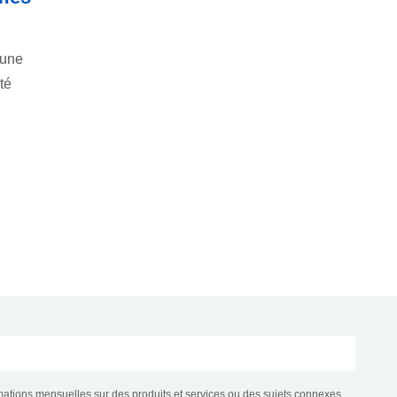
 une
té
mations mensuelles sur des produits et services ou des sujets connexes