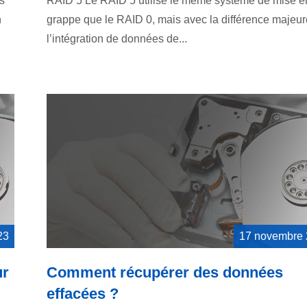
s
RAID 5 Le RAID 5 utilise le même système de mise e
n
grappe que le RAID 0, mais avec la différence majeur
l’intégration de données de...
23
17 novembre
ur
Comment récupérer des données
effacées ?