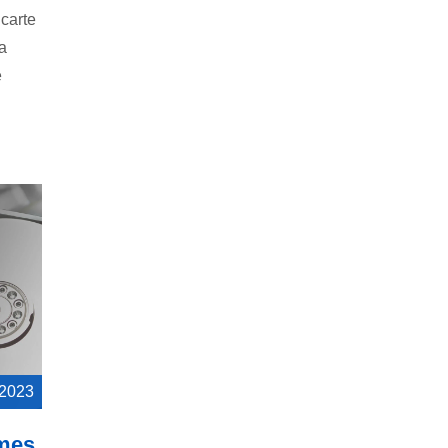
carte
a
e
 2023
èmes