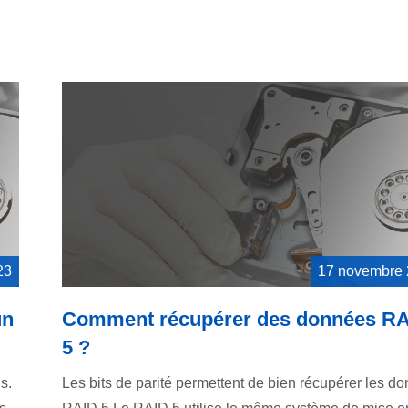
23
17 novembre
un
Comment récupérer des données R
5 ?
s.
Les bits de parité permettent de bien récupérer les d