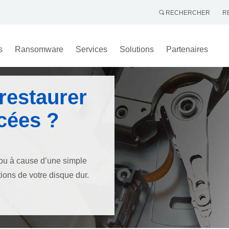
RECHERCHER
R
s
Ransomware
Services
Solutions
Partenaires
 restaurer
acées ?
 ou à cause d’une simple
ions de votre disque dur.