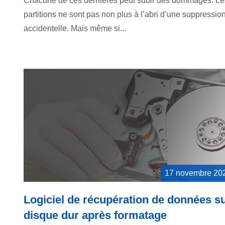
Chacune de ces dernières peut subir des dommages. Le
partitions ne sont pas non plus à l’abri d’une suppressio
accidentelle. Mais même si...
17 novembre 20
Logiciel de récupération de données s
disque dur après formatage