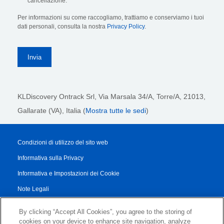
cancellazione.
Per informazioni su come raccogliamo, trattiamo e conserviamo i tuoi
dati personali, consulta la nostra
Privacy Policy
.
KLDiscovery Ontrack Srl,
Via Marsala 34/A, Torre/A, 21013,
Gallarate (VA), Italia (
Mostra tutte le sedi
)
Condizioni di utilizzo del sito web
Informativa sulla Privacy
Informativa e Impostazioni dei Cookie
Note Legali
Transparency Report
By clicking “Accept All Cookies”, you agree to the storing of
Termini di Servizio
cookies on your device to enhance site navigation, analyze