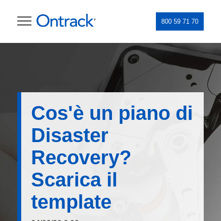
800 59 71 70
Cos'è un piano di
Disaster
Recovery?
Scarica il
template