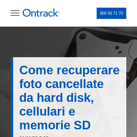
800 59 71 70
Come recuperare
foto cancellate
da hard disk,
cellulari e
memorie SD