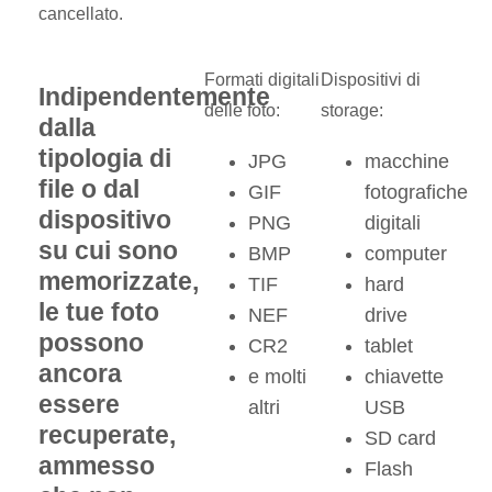
cancellato.
Formati digitali
Dispositivi di
Indipendentemente
delle foto:
storage:
dalla
tipologia di
JPG
macchine
file o dal
GIF
fotografiche
dispositivo
PNG
digitali
su cui sono
BMP
computer
memorizzate,
TIF
hard
le tue foto
NEF
drive
possono
CR2
tablet
ancora
e molti
chiavette
essere
altri
USB
recuperate,
SD card
ammesso
Flash