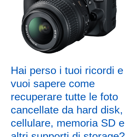
Hai perso i tuoi ricordi e
vuoi sapere come
recuperare tutte le foto
cancellate da hard disk,
cellulare, memoria SD e
altri supporti di storage?