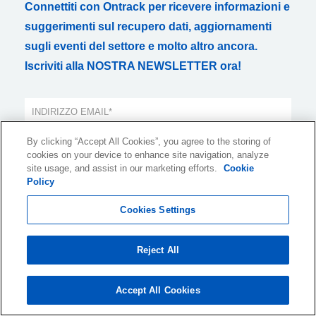
Connettiti con Ontrack per ricevere informazioni e
suggerimenti sul recupero dati, aggiornamenti
sugli eventi del settore e molto altro ancora.
Iscriviti alla NOSTRA NEWSLETTER ora!
By clicking “Accept All Cookies”, you agree to the storing of
Desidero ricevere via email informazioni mensili su prodotti e
cookies on your device to enhance site navigation, analyze
servizi o argomenti correlati. Posso ritirare il mio consenso in
site usage, and assist in our marketing efforts.
Cookie
qualsiasi momento. Tutte le email contengono un link di
Policy
cancellazione.
Per informazioni su come raccogliamo, trattiamo e conserviamo i tuoi
Cookies Settings
dati personali, consulta la nostra
Privacy Policy
.
Reject All
Accept All Cookies