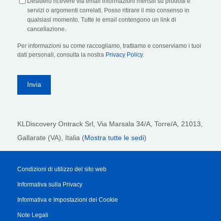
Desidero ricevere via email informazioni mensili su prodotti e
servizi o argomenti correlati. Posso ritirare il mio consenso in
qualsiasi momento. Tutte le email contengono un link di
cancellazione.
Per informazioni su come raccogliamo, trattiamo e conserviamo i tuoi
dati personali, consulta la nostra
Privacy Policy
.
KLDiscovery Ontrack Srl,
Via Marsala 34/A, Torre/A, 21013,
Gallarate (VA), Italia (
Mostra tutte le sedi
)
Condizioni di utilizzo del sito web
Informativa sulla Privacy
Informativa e Impostazioni dei Cookie
Note Legali