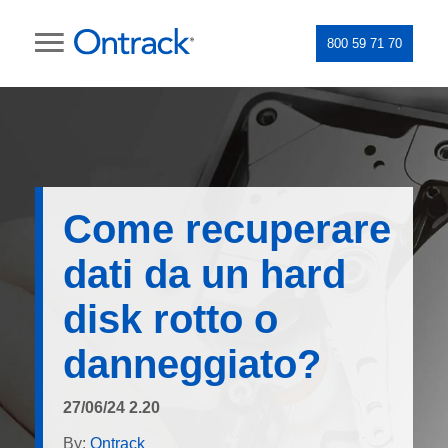
800 59 71 70
Come recuperare
dati da un hard
disk rotto o
danneggiato?
27/06/24 2.20
By:
Ontrack