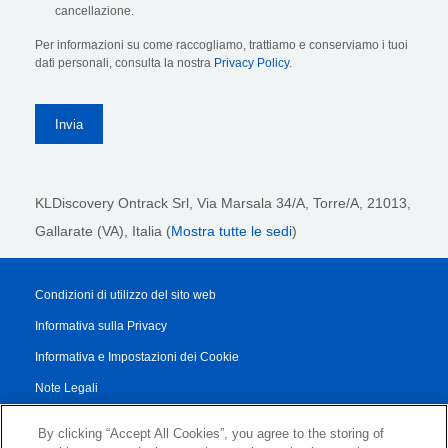
cancellazione.
Per informazioni su come raccogliamo, trattiamo e conserviamo i tuoi
dati personali, consulta la nostra
Privacy Policy
.
KLDiscovery Ontrack Srl,
Via Marsala 34/A, Torre/A, 21013,
Gallarate (VA), Italia (
Mostra tutte le sedi
)
Condizioni di utilizzo del sito web
Informativa sulla Privacy
Informativa e Impostazioni dei Cookie
Note Legali
Transparency Report
By clicking “Accept All Cookies”, you agree to the storing of