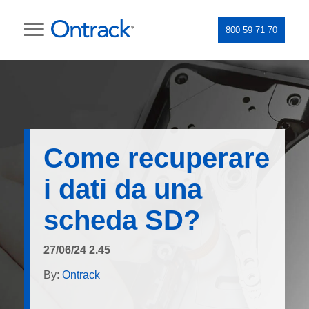
800 59 71 70
Come recuperare
i dati da una
scheda SD?
27/06/24 2.45
By:
Ontrack