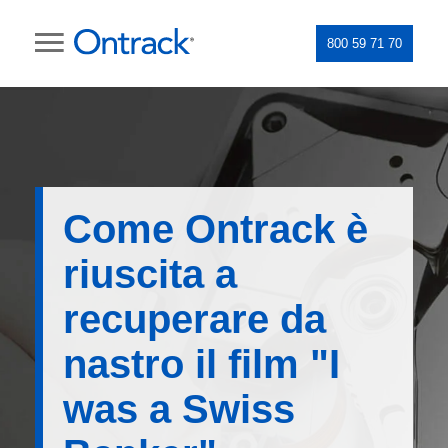
800 59 71 70
Come Ontrack è
riuscita a
recuperare da
nastro il film "I
was a Swiss