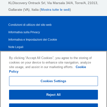
KLDiscovery Ontrack Srl,
Via Marsala 34/A, Torre/A, 21013,
Gallarate (VA), Italia (
Mostra tutte le sedi
)
Condizioni di utilizzo del sito web
Informativa sulla Privacy
Informativa e Impostazioni dei Cookie
Note Legali
Transparency Report
By clicking “Accept All Cookies”, you agree to the storing of
Termini di Servizio
cookies on your device to enhance site navigation, analyze
site usage, and assist in our marketing efforts.
Cookie
Accordo di Collaborazione con i Partner
Policy
© 2026 KLDiscovery Ontrack - All Rights Reserved.
Cookies Settings
Reject All