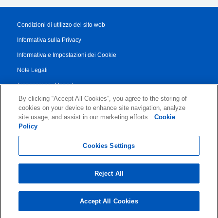
Condizioni di utilizzo del sito web
Informativa sulla Privacy
Informativa e Impostazioni dei Cookie
Note Legali
Transparency Report
By clicking “Accept All Cookies”, you agree to the storing of
Termini di Servizio
cookies on your device to enhance site navigation, analyze
Accordo di Collaborazione con i Partner
site usage, and assist in our marketing efforts.
Cookie
Policy
© 2026 KLDiscovery Ontrack - All Rights Reserved.
Cookies Settings
Reject All
Accept All Cookies