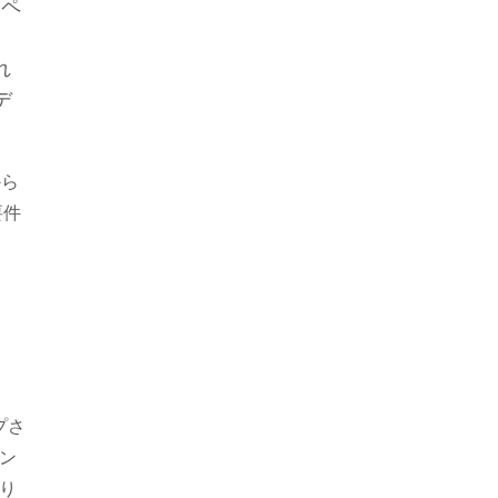
スペ
れ
デ
から
要件
プさ
ン
り