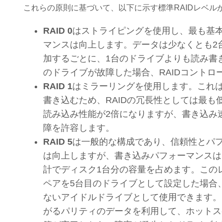
これらの原則に基づいて、以下に示す標準RAIDレベル
RAID 0
はストライピングを使用し、最も基本
マンスは向上します。データは少なくとも2
加するごとに、1台のドライブよりも読み書
のドライブが故障した場合、RAIDコント
RAID 1
はミラーリングを使用します。これ
書き込むため、RAIDの冗長性としては最も
読み込み性能が2倍になりますが、書き込み
障を許容します。
RAID 5
は一般的な構成であり、信頼性とパ
は向上しますが、書き込みパフォーマンスは
計でディスク1台分の容量を占めます。この
ペアを5台目のドライブとして設定した場合
ないアイドルドライブとして使用できます。
がるパリティのデータを利用して、ホットス