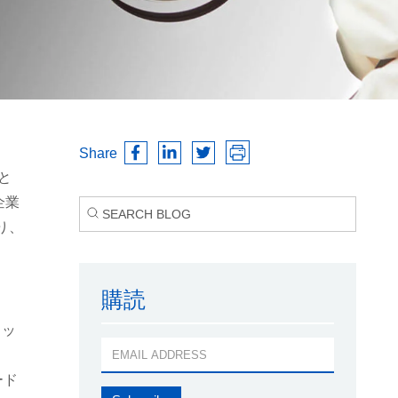
Share
と
企業
り、
購読
カッ
ード