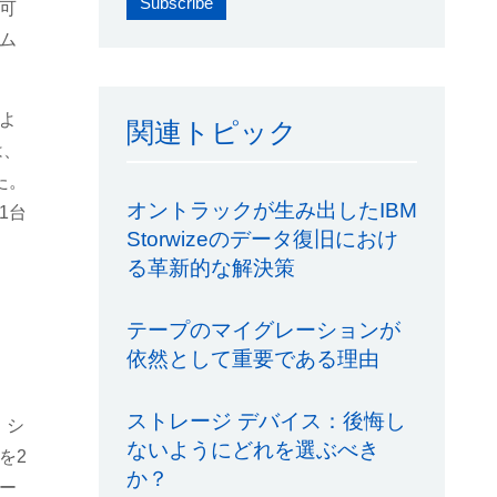
可
ム
よ
関連トピック
は、
た。
オントラックが生み出したIBM
1台
Storwizeのデータ復旧におけ
る革新的な解決策
テープのマイグレーションが
依然として重要である理由
ストレージ デバイス：後悔し
。シ
ないようにどれを選ぶべき
を2
か？
ー