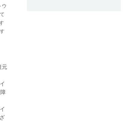
トウ
て
す
す
復元
イ
故障
イ
ざ