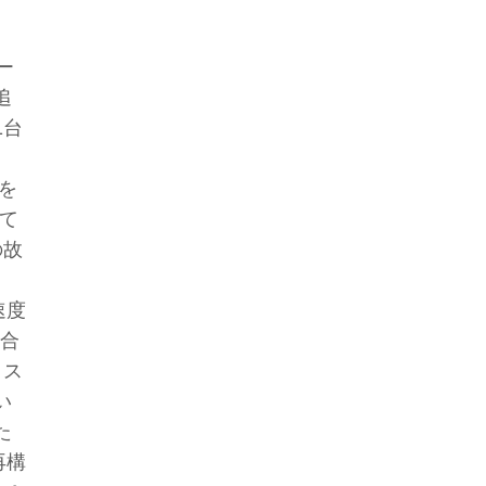
ー
追
1台
を
べて
の故
速度
、合
トス
い
た
再構