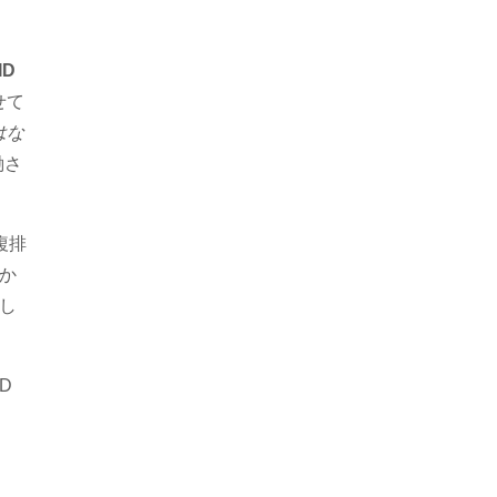
ID
せて
はな
働さ
複排
か
し
D