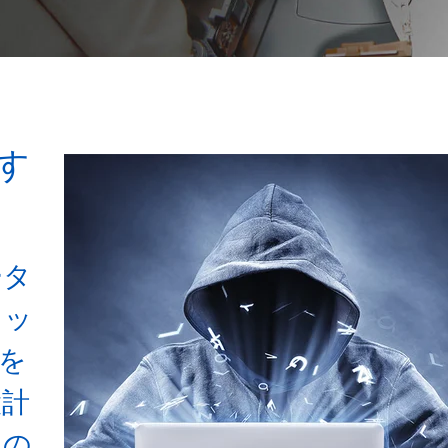
す
ータ
ロッ
を
設計
アの