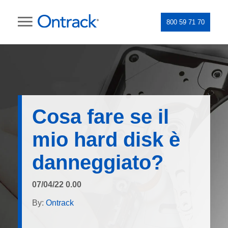
800 59 71 70
Cosa fare se il
mio hard disk è
danneggiato?
07/04/22 0.00
By:
Ontrack