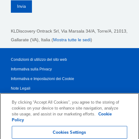
KLDiscovery Ontrack Srl,
Via Marsala 34/A, Torre/A, 21013,
Gallarate (VA), Italia (
Mostra tutte le sedi
)
Condizioni di utilizzo del sito web
Informativa sulla Privacy
Informativa e Impostazioni dei Cookie
Note Legali
Transparency Report
By clicking “Accept All Cookies”, you agree to the storing of
Termini di Servizio
cookies on your device to enhance site navigation, analyze
site usage, and assist in our marketing efforts.
Cookie
Accordo di Collaborazione con i Partner
Policy
© 2026 KLDiscovery Ontrack - All Rights Reserved.
Cookies Settings