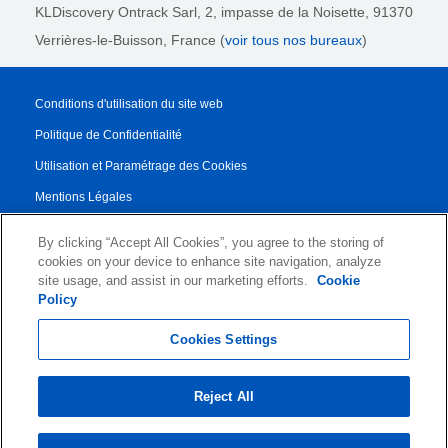
KLDiscovery Ontrack Sarl,
2, impasse de la Noisette, 91370
Verrières-le-Buisson, France (
voir tous nos bureaux
)
Conditions d'utilisation du site web
Politique de Confidentialité
Utilisation et Paramétrage des Cookies
Mentions Légales
Rapport de transparence
By clicking “Accept All Cookies”, you agree to the storing of
Conditions Générales de Vente
cookies on your device to enhance site navigation, analyze
site usage, and assist in our marketing efforts.
Cookie
Contrat de Partenariat
Policy
© 2026 KLDiscovery Ontrack - All Rights Reserved.
Cookies Settings
Reject All