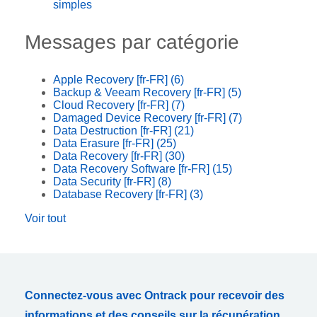
simples
Messages par catégorie
Apple Recovery [fr-FR]
(6)
Backup & Veeam Recovery [fr-FR]
(5)
Cloud Recovery [fr-FR]
(7)
Damaged Device Recovery [fr-FR]
(7)
Data Destruction [fr-FR]
(21)
Data Erasure [fr-FR]
(25)
Data Recovery [fr-FR]
(30)
Data Recovery Software [fr-FR]
(15)
Data Security [fr-FR]
(8)
Database Recovery [fr-FR]
(3)
Voir tout
Connectez-vous avec Ontrack pour recevoir des
informations et des conseils sur la récupération