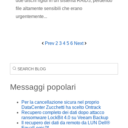
due dischi rigidi in un sistema RAID5, perdendo
file altamente sensibili che erano
urgentemente...
Prev
2
3
4
5
6
Next
Messaggi popolari
Per la cancellazione sicura nel proprio
DataCenter Zucchetti ha scelto Ontrack
Recupero completo dei dati dopo attacco
ransomware LockBit 4.0 su Veeam Backup
Il recupero dei dati da remoto da LUN Dell®
EqualLogic™