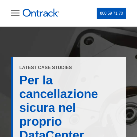
800 59 71 70
LATEST CASE STUDIES
Per la
cancellazione
sicura nel
proprio
DataCenter