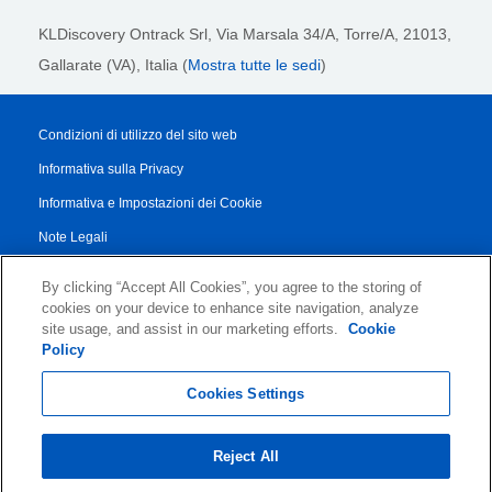
KLDiscovery Ontrack Srl,
Via Marsala 34/A, Torre/A, 21013,
Gallarate (VA), Italia (
Mostra tutte le sedi
)
Condizioni di utilizzo del sito web
Informativa sulla Privacy
Informativa e Impostazioni dei Cookie
Note Legali
Transparency Report
By clicking “Accept All Cookies”, you agree to the storing of
Termini di Servizio
cookies on your device to enhance site navigation, analyze
site usage, and assist in our marketing efforts.
Cookie
Accordo di Collaborazione con i Partner
Policy
© 2026 KLDiscovery Ontrack - All Rights Reserved.
Cookies Settings
Reject All