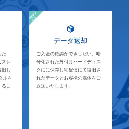
データ返却
した
ご入金の確認ができしだい、暗
ビスレ
号化された外付けハードディス
復旧し
クにに保存し宅配便にて復旧さ
タルを
れたデータとお客様の媒体をご
するこ
返送いたします。