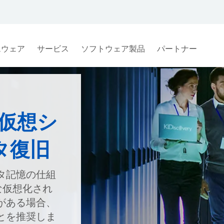
ムウェア
サービス
ソフトウェア製品
パートナー
-V仮想シ
タ復旧
タ記憶の仕組
様な仮想化され
がある場合、
とを推奨しま