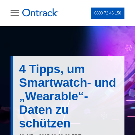
0800 72 43 150
4 Tipps, um
Smartwatch- und
„Wearable“-
Daten zu
schützen