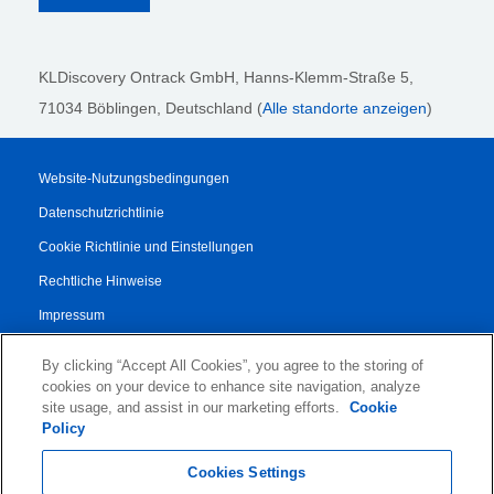
KLDiscovery Ontrack GmbH, Hanns-Klemm-Straße 5
,
71034 Böblingen
, Deutschland (
Alle standorte anzeigen
)
Website-Nutzungsbedingungen
Datenschutzrichtlinie
Cookie Richtlinie und Einstellungen
Rechtliche Hinweise
Impressum
Transparenzbericht
By clicking “Accept All Cookies”, you agree to the storing of
AGB
cookies on your device to enhance site navigation, analyze
site usage, and assist in our marketing efforts.
Cookie
Vertrag für Autorisierte Partner
Policy
© 2026 KLDiscovery Ontrack - All Rights Reserved.
Cookies Settings