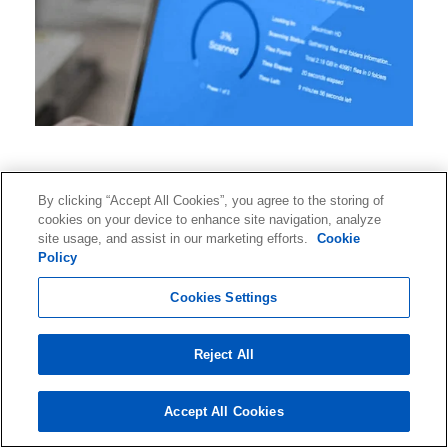
By clicking “Accept All Cookies”, you agree to the storing of
cookies on your device to enhance site navigation, analyze
Kontaktieren Sie Ontrack, um Einblicke und Tipps
site usage, and assist in our marketing efforts.
Cookie
Policy
zur Datenwiederherstellung zu erhalten,
Informationen über Branchenveranstaltungen
Cookies Settings
und vieles mehr. Abonnieren Sie jetzt UNSEREN
NEWSLETTER!
Reject All
Accept All Cookies