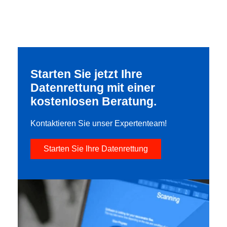
Starten Sie jetzt Ihre
Datenrettung mit einer
kostenlosen Beratung.
Kontaktieren Sie unser Expertenteam!
Starten Sie Ihre Datenrettung