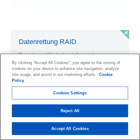
Datenrettung RAID
Reparieren, Wiederherstellen und
By clicking “Accept All Cookies”, you agree to the storing of
Rekonstruieren von RAID-Daten, auf die nicht
cookies on your device to enhance site navigation, analyze
mehr zugegriffen werden kann.
site usage, and assist in our marketing efforts.
Cookie
Policy
Cookies Settings
Reject All
Datenrettung Ransomware
Accept All Cookies
Verlassen Sie sich auf die Hilfe von Experten,
um durch Ransomware verschlüsselte Daten