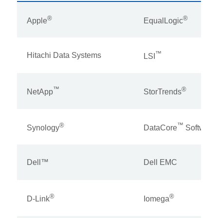
®
®
Apple
EqualLogic
™
Hitachi Data Systems
LSI
™
®
NetApp
StorTrends
®
™
Synology
DataCore
Software
Dell™
Dell EMC
®
®
D-Link
Iomega