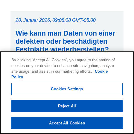
20. Januar 2026, 09:08:08 GMT-05:00
Wie kann man Daten von einer
defekten oder beschädigten
Festplatte wiederherstellen?
By clicking “Accept All Cookies”, you agree to the storing of
Wie alle Komponenten eines Computers kann
cookies on your device to enhance site navigation, analyze
auch die Festplatte ausfallen, wofür es viele
site usage, and assist in our marketing efforts.
Cookie
Policy
Ursachen gibt. Ein Festplattende
Cookies Settings
Reject All
21. November 2025, 04:53:56 GMT-05:00
Accept All Cookies
Datenrettung bei physisch