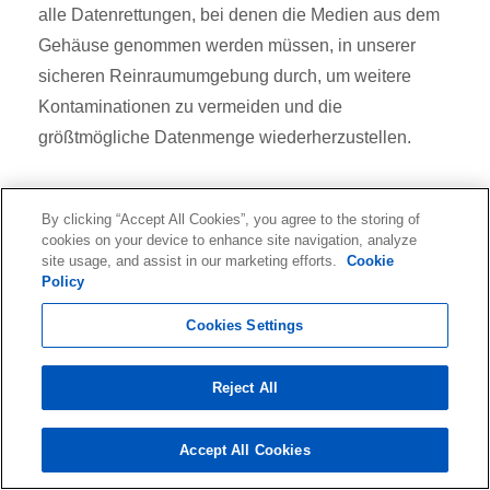
alle Datenrettungen, bei denen die Medien aus dem
Gehäuse genommen werden müssen, in unserer
sicheren Reinraumumgebung durch, um weitere
Kontaminationen zu vermeiden und die
größtmögliche Datenmenge wiederherzustellen.
By clicking “Accept All Cookies”, you agree to the storing of
cookies on your device to enhance site navigation, analyze
site usage, and assist in our marketing efforts.
Cookie
Policy
On-site Datenrettung
Cookies Settings
Wenn Ihre Daten zu sensibel sind, um Ihren Standort
zu verlassen, können unsere Ingenieure ihre
Reject All
Wiederherstellungsexpertise zu Ihnen bringen. Diese
Option steht nur für Notfalldienste zur Verfügung. Für
Accept All Cookies
die Datenwiederherstellung vor Ort muss das