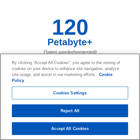
120
Petabyte+
Daten wiederhergestellt
By clicking “Accept All Cookies”, you agree to the storing of
cookies on your device to enhance site navigation, analyze
site usage, and assist in our marketing efforts.
Cookie
73,661,023,683
Policy
Von Datendateien, die in den letzten
Cookies Settings
zwanzig Jahren wiederhergestellt
wurden ... und jeden Tag werden es
Reject All
mehr!
Accept All Cookies